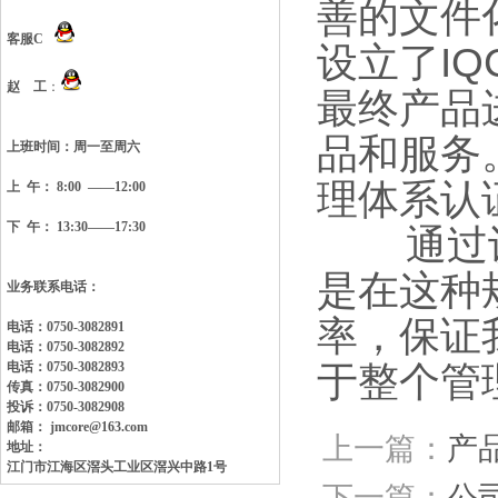
善的文件
客服C
设立了IQ
赵 工
：
最终产品
品和服务
上班时间：
周一至周六
理体系认
上 午： 8:00 ——12:00
下 午： 13:30——17:30
通过认证
是在这种
业务联系电话：
率，保证
电话：0750-3082891
电话：0750-3082892
于整个管
电话：0750-3082893
传真：0750-3082900
投诉：0750-3082908
邮箱： jmcore@163.com
上一篇：
产
地址：
江门市江海区滘头工业区
滘兴中路1号
下一篇：
公