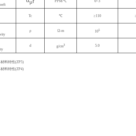
α
r
PPM/
℃
0~3
μ
oeft
Tc
℃
≥
110
5
ρ
Ω
-m
10
ivity
3
d
5.0
g/cm
ty
材料特性(ZP5)
材料特性(ZP4)