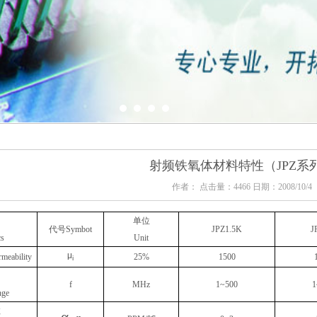
射频铁氧体材料特性（JPZ系
作者： 点击量：
4466 日期：2008/10/4
单位
代号
Symbot
JPZ1.5K
J
cs
Unit
μ
ermeability
25%
1500
i
f
MHz
1~500
1
nge
数