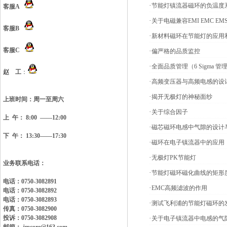
·
节能灯镇流器磁环的负温度
客服A
·
关于电磁兼容EMI EMC EM
客服B
·
新材料磁环在节能灯的应用
客服C
·
偏严格的品质监控
·
全面品质管理（6 Sigma 管
赵 工
：
·
高频变压器与高频电感的设
·
揭开无极灯的神秘面纱
上班时间：
周一至周六
·
关于综合因子
上 午： 8:00 ——12:00
·
磁芯磁环电感中气隙的设计
下 午： 13:30——17:30
·
磁环在电子镇流器中的应用
·
无极灯PK节能灯
业务联系电话：
·
节能灯磁环磁化曲线的矩形
电话：0750-3082891
·
EMC高频滤波的作用
电话：0750-3082892
电话：0750-3082893
·
测试飞利浦的节能灯磁环的
传真：0750-3082900
投诉：0750-3082908
·
关于电子镇流器中电感的气