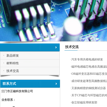
技术交流
新品研发
·
汽车专用共模电感的研发
材料特性
·
磁环电感磁芯电感在高频滤
技术交流
·
OR磁环变压器和EE磁芯变
·
成功研发超薄型高频数据线
联系方式
·
又新购精密的铜线测试仪器
江门市正磁科技有限公司
·
关于CPI磁芯与环型磁芯的
业务联系：
·
创立软磁应用研发部