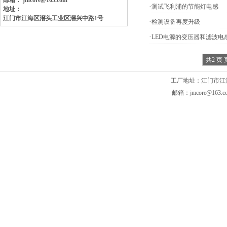
邮箱： jmcore@163.com
·
测试飞利浦的节能灯电感
地址：
江门市江海区滘头工业区
滘兴中路1号
·
检测设备再度升级
·
LED电源的变压器和滤波电
共2 页 
工厂地址：江门市江海区滘头
邮箱：jmcore@163.c